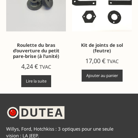
Roulette du bras
Kit de joints de sol
d’ouverture du petit
(feutre)
pare-brise (à l’unité)
17,00
€
TVAC
4,24
€
TVAC
Ajouter au panier
Lire la suite
Willys, Ford, Hotchkiss : 3 optiques pour une seule
vision : LA JEEP.