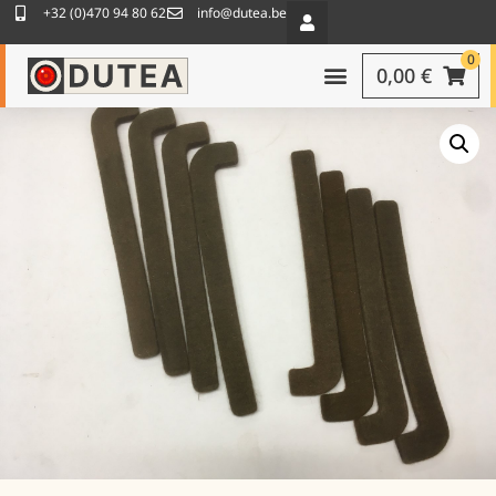
+32 (0)470 94 80 62
info@dutea.be
0
0,00
€