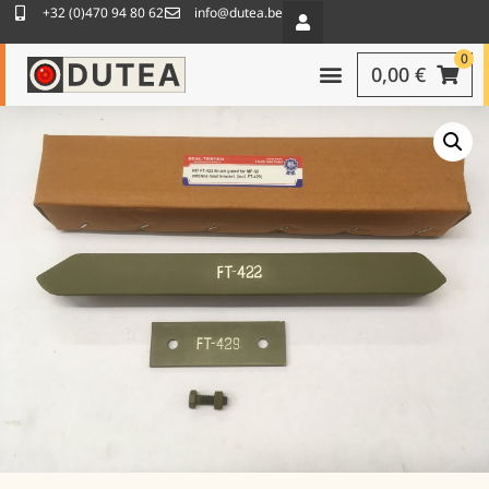
+32 (0)470 94 80 62
info@dutea.be
0
0,00
€