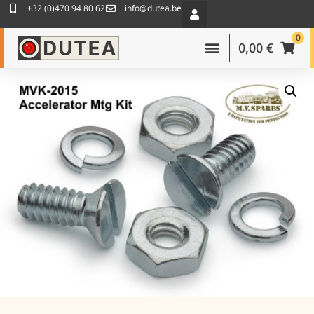
+32 (0)470 94 80 62
info@dutea.be
0
0,00
€