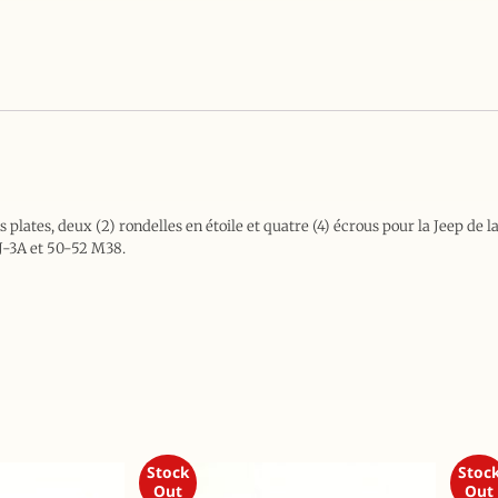
s plates, deux (2) rondelles en étoile et quatre (4) écrous pour la Jeep de
J-3A et 50-52 M38.
Stock
Stoc
Out
Out