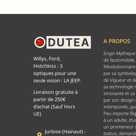
A PROPOS
Engin Mythique d
Willys, Ford,
de l’automobile,
Hotchkiss : 3
Révolutionnaire 
optiques pour une
par sa symboliq
de Vigueur et de
seule vision : LA JEEP.
sa technologie
Livraison gratuite à
innovante et sa
partir de 250€
par son design
d’achat (Sauf Hors
intemporels, g
Peu importe l’â
UE)
à un adulte, d’u
un promeneur d
Jurbise (Hainaut) -
battus, demand