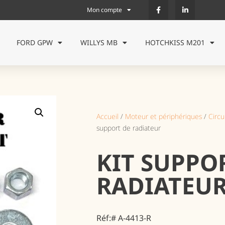
Mon compte
FORD GPW
WILLYS MB
HOTCHKISS M201
Accueil
/
Moteur et périphériques
/
Circu
support de radiateur
KIT SUPPO
RADIATEU
Réf:# A-4413-R