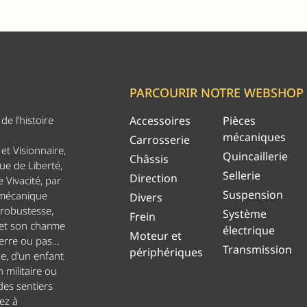
PARCOURIR NOTRE WEBSHOP
e l’histoire
Accessoires
Pièces
mécaniques
Carrosserie
et Visionnaire,
Quincaillerie
Châssis
ue de Liberté,
Sellerie
Direction
 Vivacité, par
Suspension
 mécanique
Divers
 robustesse,
Système
Frein
 et son charme
électrique
Moteur et
uerre ou pas…
Transmission
périphériques
ge, d’un enfant
n militaire ou
es sentiers
ez à