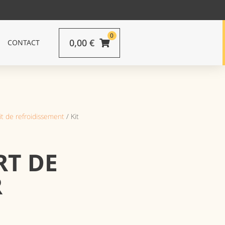
0
0,00
€
CONTACT
it de refroidissement
/ Kit
RT DE
R