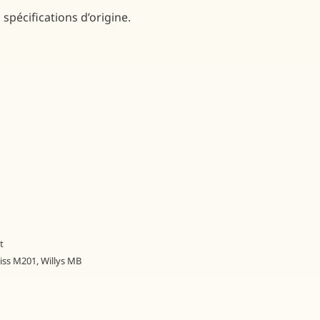
 spécifications d’origine.
t
iss M201
,
Willys MB