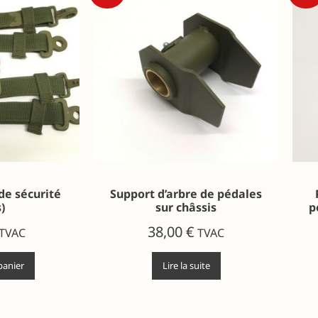
de sécurité
Support d’arbre de pédales
)
sur châssis
p
38,00
€
TVAC
TVAC
panier
Lire la suite