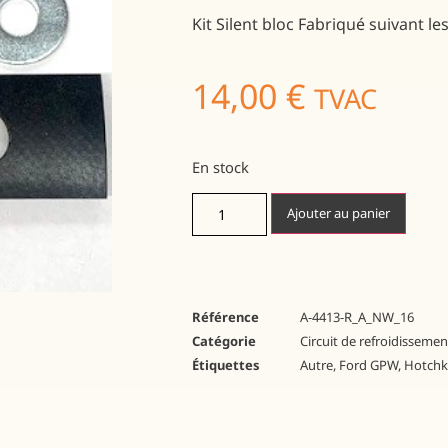
Kit Silent bloc Fabriqué suivant les
14,00
€
TVAC
En stock
Ajouter au panier
Référence
A-4413-R_A_NW_16
Catégorie
Circuit de refroidissemen
Étiquettes
Autre
,
Ford GPW
,
Hotchk