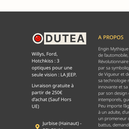
A PROPOS
Engin Mythique d
Willys, Ford,
de l’automobile,
Hotchkiss : 3
Révolutionnaire 
optiques pour une
par sa symboliq
de Vigueur et de
seule vision : LA JEEP.
sa technologie
Livraison gratuite à
innovante et sa
partir de 250€
par son design
d’achat (Sauf Hors
intemporels, g
Peu importe l’â
UE)
à un adulte, d’u
un promeneur d
Jurbise (Hainaut) -
battus, demand