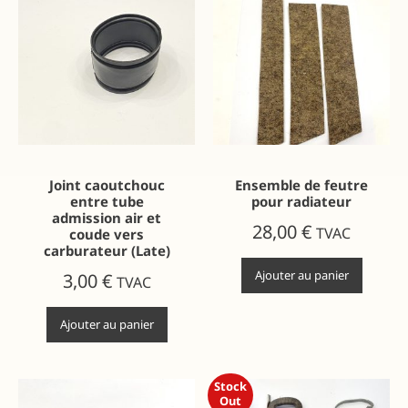
Joint caoutchouc
Ensemble de feutre
entre tube
pour radiateur
admission air et
28,00
€
TVAC
coude vers
carburateur (Late)
Ajouter au panier
3,00
€
TVAC
Ajouter au panier
Stock
Out