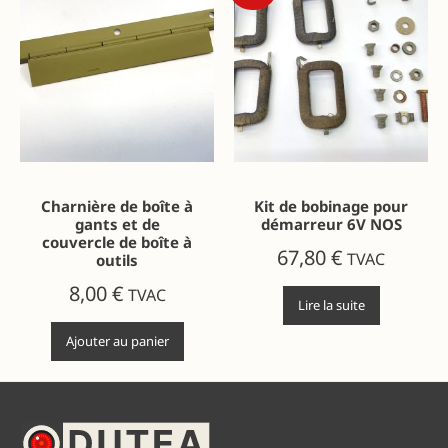
Charnière de boîte à
Kit de bobinage pour
gants et de
démarreur 6V NOS
couvercle de boîte à
67,80
€
TVAC
outils
8,00
€
TVAC
Lire la suite
Ajouter au panier