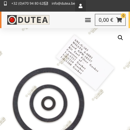
+32 (0)470 94 80 62
info@dutea.be
0
0,00
€