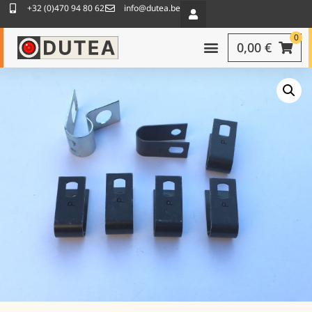
+32 (0)470 94 80 62
info@dutea.be
0
0,00
€