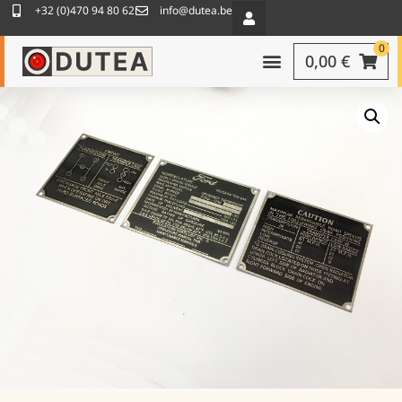
+32 (0)470 94 80 62
info@dutea.be
0
0,00
€