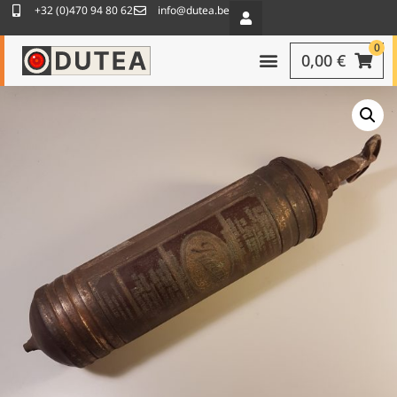
+32 (0)470 94 80 62
info@dutea.be
0
0,00
€