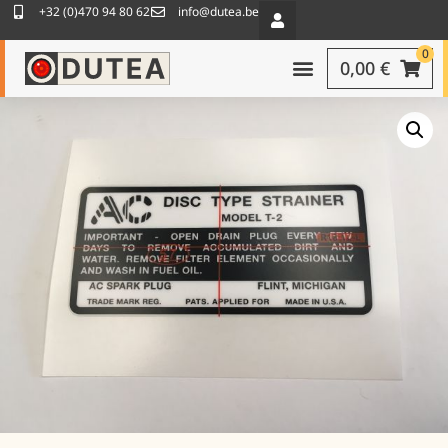
+32 (0)470 94 80 62
info@dutea.be
0
0,00
€