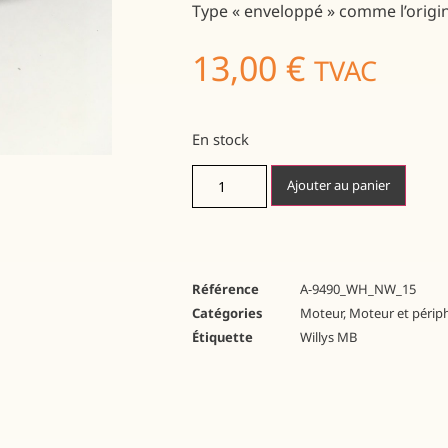
Type « enveloppé » comme l’origi
13,00
€
TVAC
En stock
Ajouter au panier
Référence
A-9490_WH_NW_15
Catégories
Moteur
,
Moteur et périp
Étiquette
Willys MB