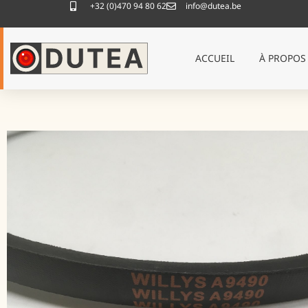
+32 (0)470 94 80 62
info@dutea.be
ACCUEIL
À PROPOS