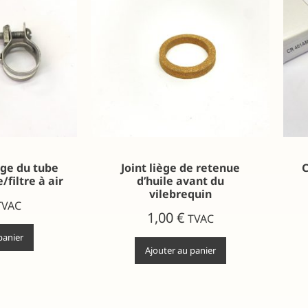
age du tube
Joint liège de retenue
C
/filtre à air
d’huile avant du
vilebrequin
TVAC
1,00
€
TVAC
panier
Ajouter au panier