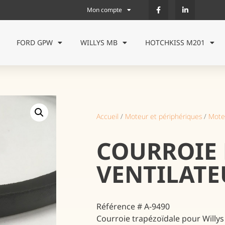
Mon compte
FORD GPW
WILLYS MB
HOTCHKISS M201
Accueil
/
Moteur et périphériques
/
Mote
COURROIE 
VENTILATE
Référence # A-9490
Courroie trapézoïdale pour Willy