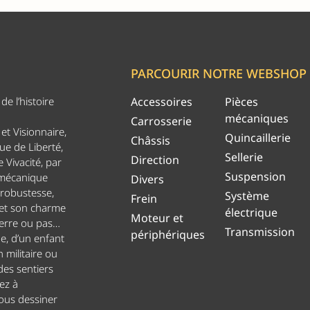
PARCOURIR NOTRE WEBSHOP
e l’histoire
Accessoires
Pièces
mécaniques
Carrosserie
et Visionnaire,
Quincaillerie
Châssis
ue de Liberté,
Sellerie
Direction
 Vivacité, par
Suspension
 mécanique
Divers
 robustesse,
Système
Frein
 et son charme
électrique
Moteur et
uerre ou pas…
Transmission
périphériques
ge, d’un enfant
n militaire ou
es sentiers
ez à
ous dessiner