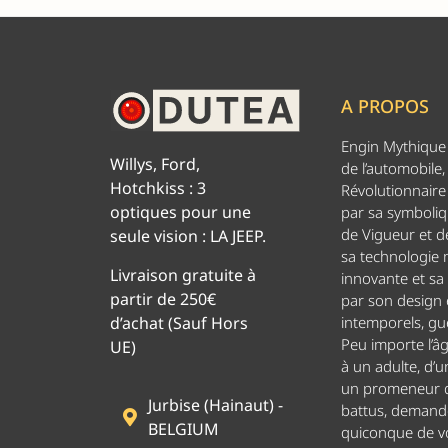
A PROPOS
Engin Mythique d
Willys, Ford,
de l’automobile,
Hotchkiss : 3
Révolutionnaire 
optiques pour une
par sa symboliq
de Vigueur et de
seule vision : LA JEEP.
sa technologie
Livraison gratuite à
innovante et sa
partir de 250€
par son design
d’achat (Sauf Hors
intemporels, g
Peu importe l’â
UE)
à un adulte, d’u
un promeneur d
Jurbise (Hainaut) -
battus, demand
BELGIUM
quiconque de v