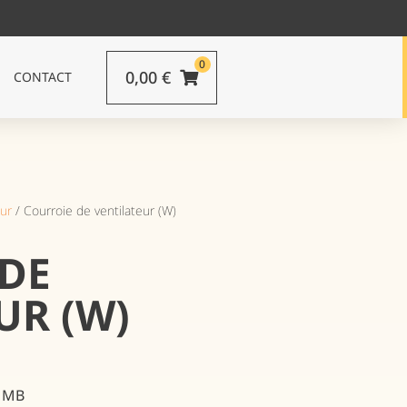
0
0,00
€
CONTACT
ur
/ Courroie de ventilateur (W)
DE
UR (W)
s MB