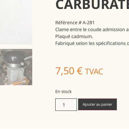
CARBURAT
Référence
# A-281
Clame entre le coude admission air
Plaqué cadmium.
Fabriqué selon les spécifications d
7,50
€
TVAC
En stock
Ajouter au panier