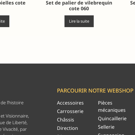
ielles cote
Set de palier de vilebrequin
Se
cote 060
uite
Lire la suite
PARCOURIR NOTRE WEBSHOP
e l’histoire
Accessoires
Pièces
mécaniques
Carrosserie
et Visionnaire,
Quincaillerie
Châssis
ue de Liberté,
Sellerie
Direction
 Vivacité, par