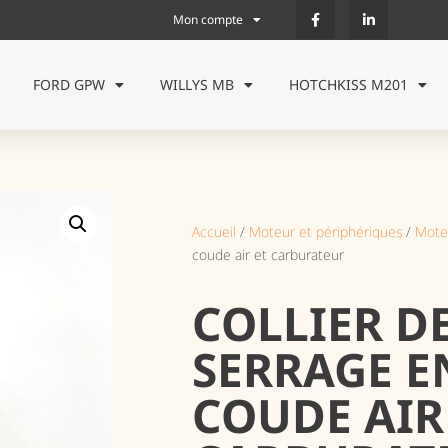
Mon compte
FORD GPW
WILLYS MB
HOTCHKISS M201
Accueil
/
Moteur et périphériques
/
Mote
coude air et carburateur
COLLIER D
SERRAGE E
COUDE AIR