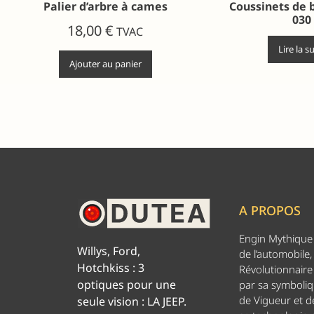
Palier d’arbre à cames
Coussinets de b
030
18,00
€
TVAC
Lire la s
Ajouter au panier
A PROPOS
Engin Mythique d
Willys, Ford,
de l’automobile,
Hotchkiss : 3
Révolutionnaire 
optiques pour une
par sa symboliq
de Vigueur et de
seule vision : LA JEEP.