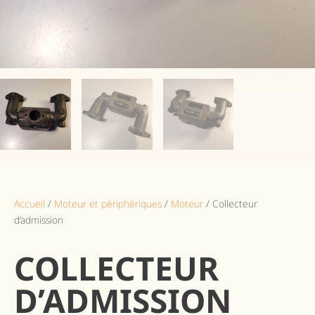
Accueil
/
Moteur et périphériques
/
Moteur
/ Collecteur
d’admission
COLLECTEUR
D’ADMISSION