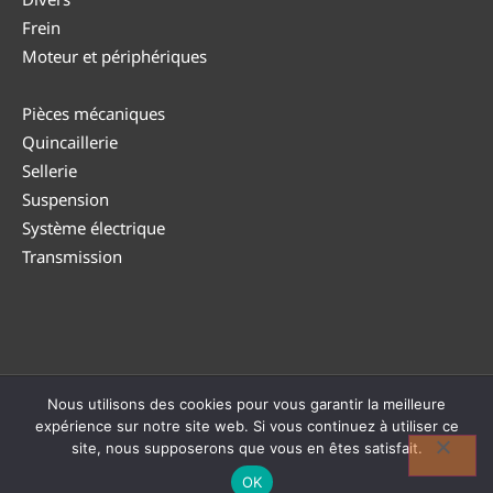
Frein
Moteur et périphériques
Pièces mécaniques
Quincaillerie
Sellerie
Suspension
Système électrique
Transmission
Nous utilisons des cookies pour vous garantir la meilleure
© DUTEA 2026 |
Politique de confidentialité
|
CGV
|
Politique
expérience sur notre site web. Si vous continuez à utiliser ce
de retour
| TVA : BE0794 182 946
site, nous supposerons que vous en êtes satisfait.
Réalisé avec ❤ par
OK