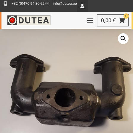
+32 (0)470 94 80 62
info@dutea.be
0
0,00
€