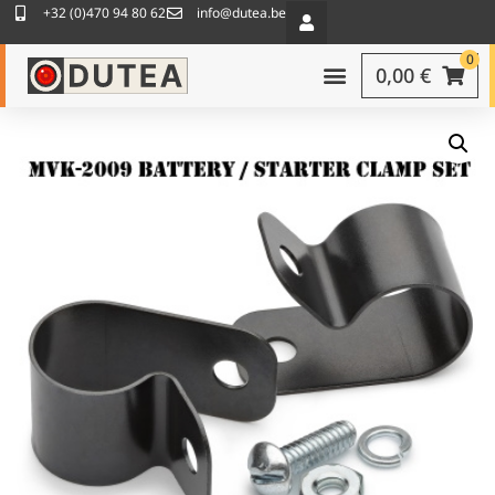
+32 (0)470 94 80 62
info@dutea.be
0
0,00
€