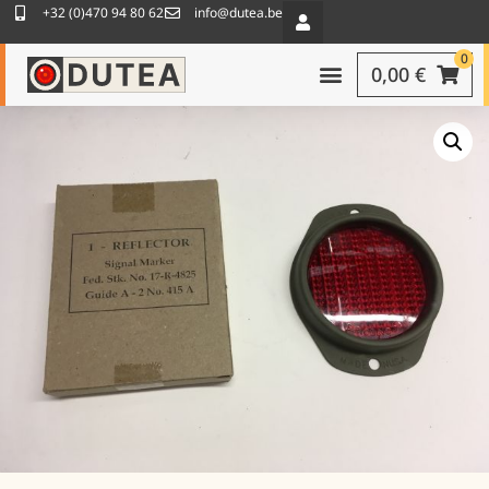
+32 (0)470 94 80 62
info@dutea.be
0
0,00
€