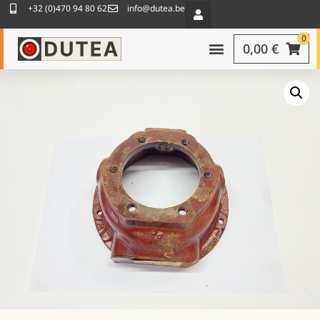
+32 (0)470 94 80 62
info@dutea.be
0
0,00
€