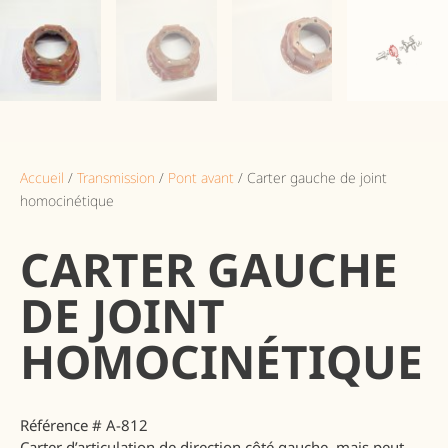
Accueil
/
Transmission
/
Pont avant
/ Carter gauche de joint
homocinétique
CARTER GAUCHE
DE JOINT
HOMOCINÉTIQUE
Référence # A-812
Carter d’articulation de direction côté gauche, mais peut