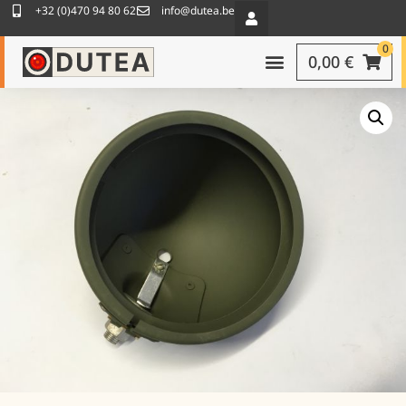
+32 (0)470 94 80 62
info@dutea.be
0
0,00
€