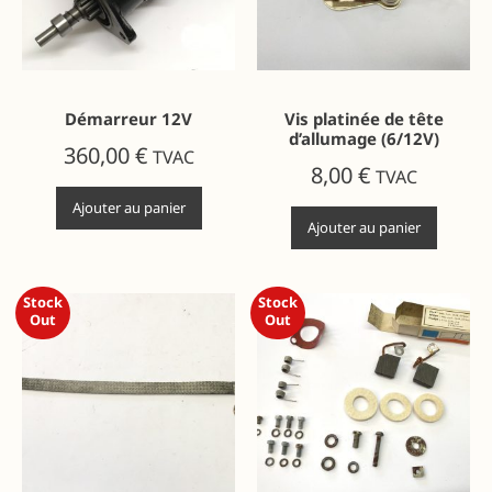
Démarreur 12V
Vis platinée de tête
d’allumage (6/12V)
360,00
€
TVAC
8,00
€
TVAC
Ajouter au panier
Ajouter au panier
Stock
Stock
Out
Out