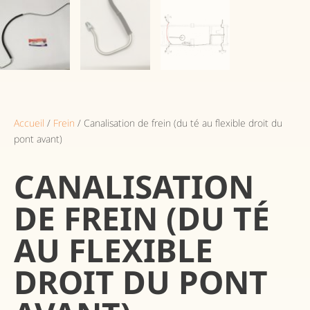
Accueil
/
Frein
/ Canalisation de frein (du té au flexible droit du
pont avant)
CANALISATION
DE FREIN (DU TÉ
AU FLEXIBLE
DROIT DU PONT