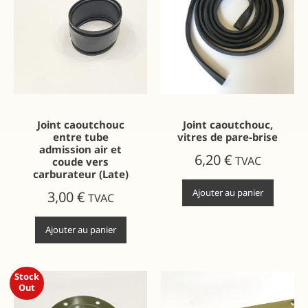
Joint caoutchouc
Joint caoutchouc,
entre tube
vitres de pare-brise
admission air et
6,20
€
TVAC
coude vers
carburateur (Late)
Ajouter au panier
3,00
€
TVAC
Ajouter au panier
Stock
Out