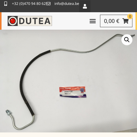
+32 (0)470 94 80 62
info@dutea.be
0
0,00
€