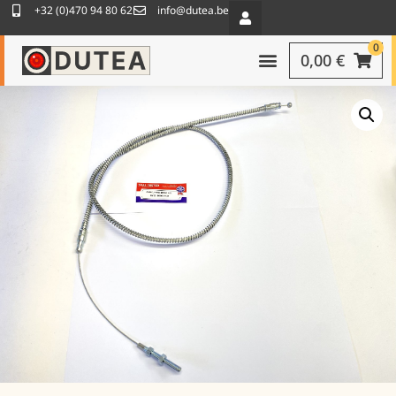
+32 (0)470 94 80 62
info@dutea.be
0
0,00
€