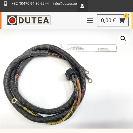
+32 (0)470 94 80 62
info@dutea.be
0
0,00
€