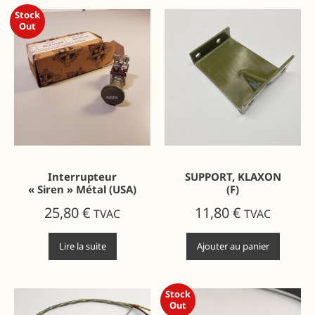
Stock
Out
Interrupteur
SUPPORT, KLAXON
« Siren » Métal (USA)
(F)
25,80
€
11,80
€
TVAC
TVAC
Lire la suite
Ajouter au panier
Stock
Out