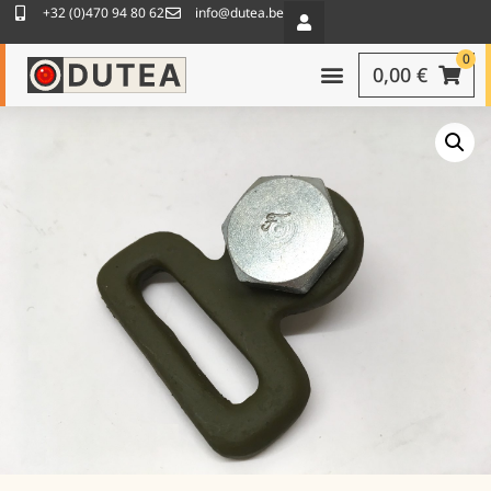
+32 (0)470 94 80 62
info@dutea.be
0
0,00
€